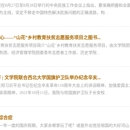
8月27日至8月28日举行的中央民族工作会议上指出，要准确把握和全
为主线，坚定不移走中国特色解决民族问题的正确道路，构...
心——“山花”乡村教育扶贫志愿服务项目之图书...
育扶贫志愿服务项目简介“山花”乡村教育扶贫志愿服务项目，由文学院
务团、经济管理学院团委青年志愿者工作部、历史学院...
 | 文学院联合西北大学国旗护卫队举办纪念辛亥...
习近平总书记在纪念辛亥革命110周年大会上的讲话精神，加强爱国主
高精神，2021年10月11日，我院与校国旗护卫队于长安校...
期综合症
年一度的国庆假期，大家去哪里玩了呢？或是外出饱览祖国的大好河山