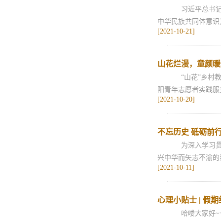
习近平总书记在
中华民族共同体意识
[2021-10-21]
山花烂漫，童颜暖
“山花”乡村教
阳青年志愿者实践服
[2021-10-20]
不忘历史 砥砺前行
为深入学习贯彻
兴中华而矢志不渝的崇
[2021-10-11]
心理小贴士 | 假
哈喽大家好~一