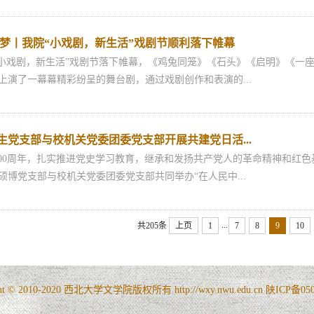
梦丨我院“小戏剧，新生活”戏剧节顺利落下帷幕
戏剧，新生活”戏剧节落下帷幕，《鸡兔同笼》《石头》《启明》《一座
上演了一幕幕精彩纷呈的舞台剧，通过戏剧创作和表演的...
学生党支部与校机关党委团委党支部开展共建党日活...
0周年，扎实推进党史学习教育，继承和发扬共产党人的革命精神和红色基因
0级硕博党支部与校机关党委团委党支部共同举办“在人民中...
...
共205条
上页
1
7
8
9
10
ght © 2010-2020 西北大学文学院版权所有 http://wxy.nwu.edu.cn 陕ICP备05