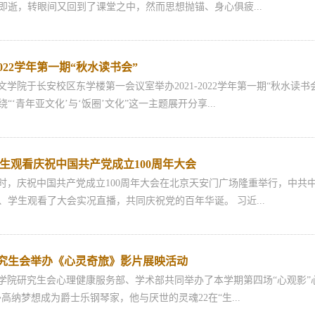
即逝，转眼间又回到了课堂之中，然而思想抛锚、身心俱疲...
2022学年第一期“秋水读书会”
文学院于长安校区东学楼第一会议室举办2021-2022学年第一期“秋水
“‘青年亚文化’与‘饭圈’文化”这一主题展开分享...
生观看庆祝中国共产党成立100周年大会
时，庆祝中国共产党成立100周年大会在北京天安门广场隆重举行，中共
、学生观看了大会实况直播，共同庆祝党的百年华诞。 习近...
院研究生会举办《心灵奇旅》影片展映活动
学院研究生会心理健康服务部、学术部共同举办了本学期第四场“心观影
高纳梦想成为爵士乐钢琴家，他与厌世的灵魂22在“生...