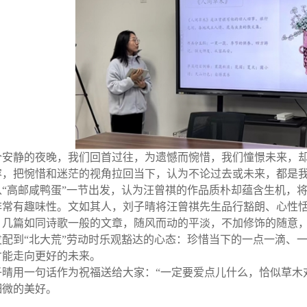
个安静的夜晚，我们回首过往，为遗憾而惋惜，我们憧憬未来，
容，把惋惜和迷茫的视角拉回当下，认为不论过去或未来，都是
从“高邮咸鸭蛋”一节出发，认为汪曾祺的作品质朴却蕴含生机，
非常有趣味性。文如其人，刘子晴将汪曾祺先生品行豁朗、心性
》几篇如同诗歌一般的文章，随风而动的平淡，不加修饰的随意
发配到“北大荒”劳动时乐观豁达的心态：珍惜当下的一点一滴、
才能走向更好的未来。
子晴用一句话作为祝福送给大家：“一定要爱点儿什么，恰似草木
细微的美好。