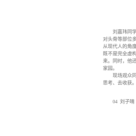
刘嘉玮同
对头骨等部位
从现代人的角
既不是完全虚
来。同时，他
家园。
现场观众
思考、去收获
04 刘子