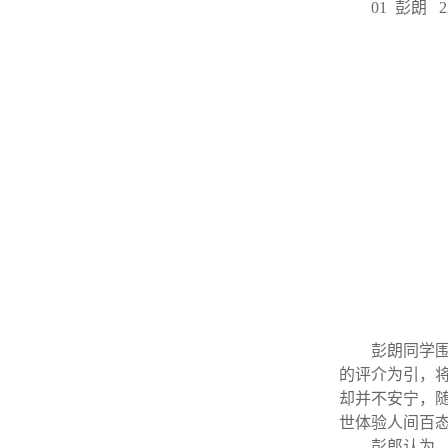
01 彭朗
彭朗同学
的评介为引，
却并不安宁，
世体验人间百
彭郎认为