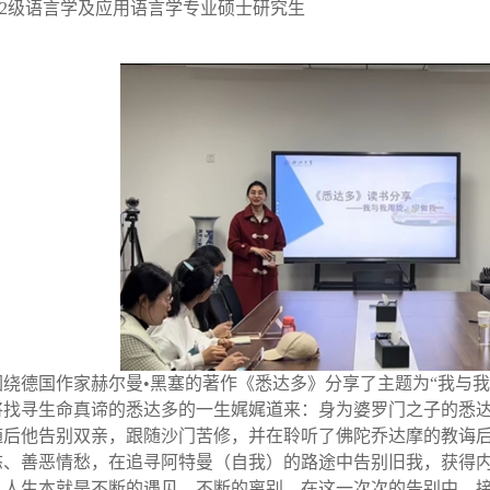
 22级语言学及应用语言学专业硕士研究生
围绕德国作家赫尔曼•黑塞的著作《悉达多》分享了主题为“我与
将找寻生命真谛的悉达多的一生娓娓道来：身为婆罗门之子的悉
随后他告别双亲，跟随沙门苦修，并在聆听了佛陀乔达摩的教诲
态、善恶情愁，在追寻阿特曼（自我）的路途中告别旧我，获得
，人生本就是不断的遇见，不断的离别，在这一次次的告别中，