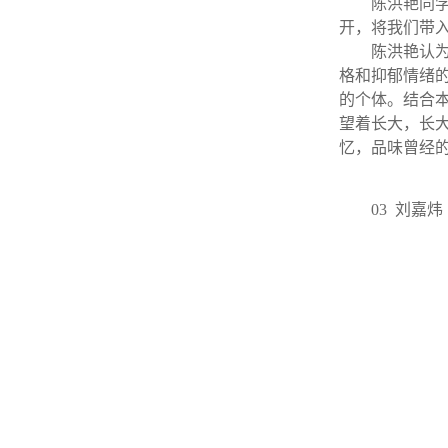
陈洪艳同
开，将我们带入
陈洪艳认
格和抑郁情绪
的个体。结合本
望着长大，长
忆，品味曾经
03 刘嘉