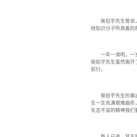
侯伯宇先生曾说
统知识分子所具备的
一年一清明，一
侯伯宇先生虽然离开
前行。
侯伯宇先生的事
生一生充满艰难曲折
矢志不渝的精神我们
斯人已逝，其志