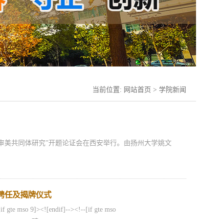
当前位置:
网站首页
>
学院新闻
艺审美共同体研究”开题论证会在西安举行。由扬州大学姚文
聘任及揭牌仪式
f gte mso 9]><![endif]--><!--[if gte mso