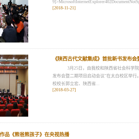
9]>MicrosoftInternetExplorer402DocumentNotSpe
[2018-11-21]
《陕西古代文献集成》首批新书发布会
3月25日，由我校和陕西省社会科学院
发布会暨二期项目启动会议”在太白校区举行
校校长郭立宏、陕西省...
[2018-03-27]
作品《熊爸熊孩子》在央视热播