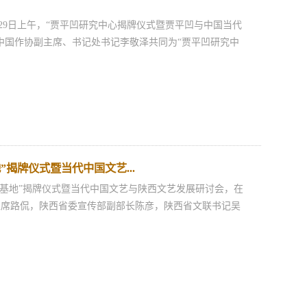
29日上午，“贾平凹研究中心揭牌仪式暨贾平凹与中国当代
中国作协副主席、书记处书记李敬泽共同为“贾平凹研究中
揭牌仪式暨当代中国文艺...
论基地”揭牌仪式暨当代中国文艺与陕西文艺发展研讨会，在
主席路侃，陕西省委宣传部副部长陈彦，陕西省文联书记吴