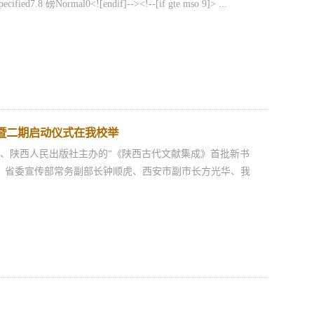
cified7.8 磅Normal0<![endif]--><!--[if gte mso 9]> ...
暨二期启动仪式在我校举
、陕西人民出版社主办的“《陕西古代文献集成》首批新书
。省委宣传部常务副部长钟顺虎、西安市副市长方光华、我