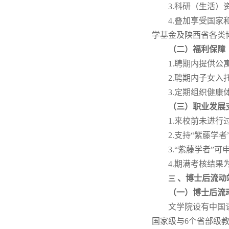
3.科研（生活
4.叠加享受国
学基金及陕西省各类
（二）福利保障
1.聘期内提供公
2.聘期内子女
3.定期组织健
（三）职业发展
1.来校前未进
2.支持“紫藤学
3.“紫藤学者
4.期满考核结
、博士后流动
三
（一）博士后流
文学院设有中国语
国家级与6个省部级