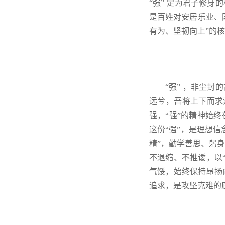
“强” 定为君子修
是百姓对安居乐业、
有为、坚韧向上”的
“强” ，非尘
远兮，吾将上下而求索
强，“强”的精神始
这份“强”，是理想
精”，勤学善思、躬
不退缩、不推诿，以
气馁，始终保持昂扬
追求，是攻坚克难的