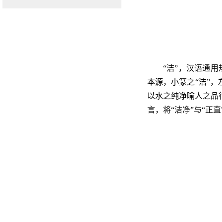
“洁”，汉语通
本源，小篆之“洁”，
以水之纯净喻人之品
言，将“洁净”与“正