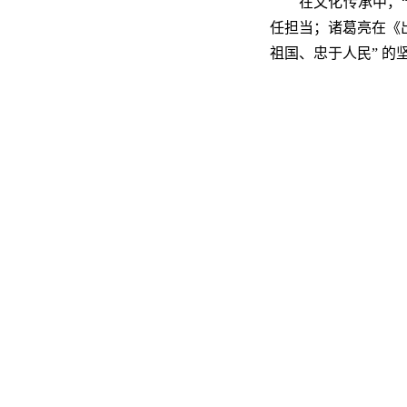
在文化传承中，“
任担当；诸葛亮在《出
祖国、忠于人民” 的