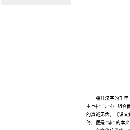
翻开汉字的千年长
由 “中” 与 “心”
的真诚无伪。《说文
倚，便是 “忠” 的本