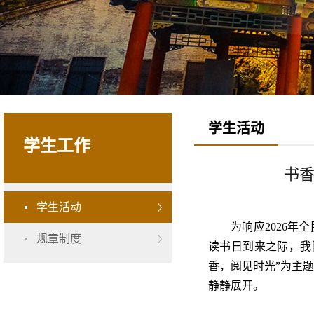
学生活动
学生工作
书香
学生活动
为响应2026年
规章制度
读书日到来之际，我院
香，阅见时光”为主
静静展开。