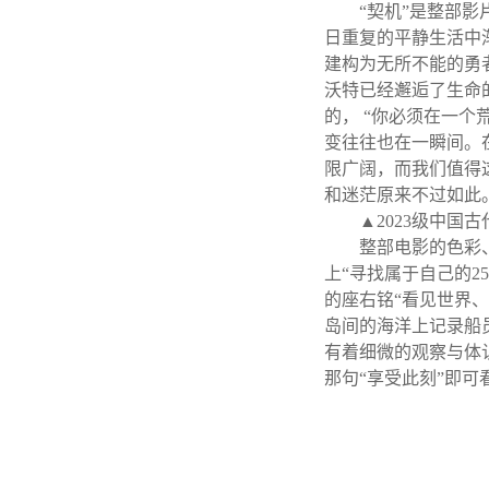
“契机”是整部
日重复的平静生活中
建构为无所不能的勇
沃特已经邂逅了生命
的， “你必须在一
变往往也在一瞬间。
限广阔，而我们值得
和迷茫原来不过如此
▲2023级中国
整部电影的色彩
上“寻找属于自己的
的座右铭“看见世界
岛间的海洋上记录船
有着细微的观察与体
那句“享受此刻”即可