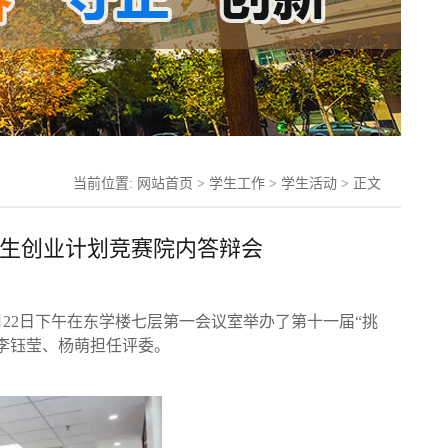
当前位置:
网站首页
>
学生工作
>
学生活动
> 正文
学生创业计划竞赛院内答辩会
22日下午在东学楼七层第一会议室举办了第十一届“挑
李钰莹、杨萌担任评委。