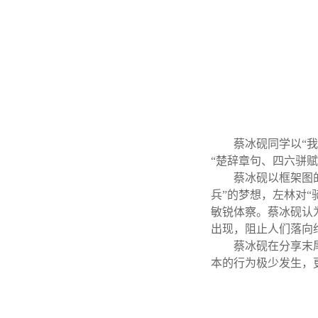
蔡冰砚同学以“
“楚辞章句、四六骈
蔡冰砚以框架图
兵”的梦想，左林对
敏锐体察。蔡冰砚认
出现，阻止人们落向
蔡冰砚在分享末
本的行为极少发生，