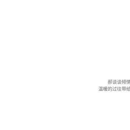
郝谈谈倾
温暖的过往带