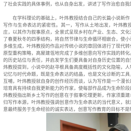
了社会实践的具体事例，也从自身出发，讲述了写作治愈自我
在学科理论的基础上，叶炜教授结合自己的
长篇小说
新作
写作与生命表达的紧密性。其一，写作从土地出发，叶炜教
庄，
以
其
作为叙事原点，全景式呈现乡村在产业、生态、文化
了春夏秋冬的四季结构
，
将自然节律与生命循环相嵌合
，
使小
多维生成，叶炜教授的作品对传统小说的章回体进行了现代转
原型重构策略，高屋建瓴地完成了多维创意向写作实践的转化
的历史站位与责任，并启发学生们要具备对自身历史位置的自
炜教授提到，小说中的赵寻根具备高度概括性的文化隐喻，
人
记忆与时代命题，既是生命表达的结晶，也是文化诊断的工具
互哺，叶炜教授就自身的创作经历而谈，认为写作是一个漫长
培育具有持续自我更新能力的作家，使每部作品成为生命阶段
炜教授指出
新乡土写作的创意在于叙事伦理更新，作家须重建
归写作本源，叶炜教授强调创意作为生命表达的当代意义，就
意最终服务于生命经验的诚实表达，创意写作教育的目标不是