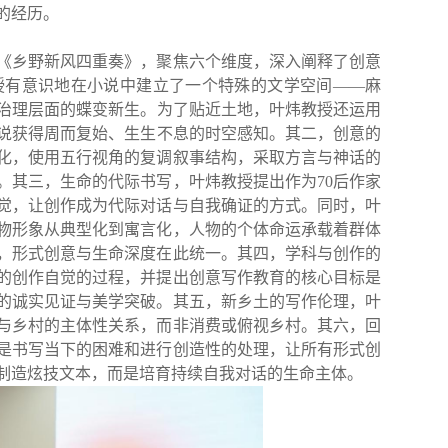
的经历。
《乡野新风四重奏》，聚焦六个维度，深入阐释了创意
授有意识地在小说中建立了一个特殊的文学空间
——麻
治理层面的蝶变新生
。为了贴近
土地，
叶炜教授还运用
说获得周而复始、生生不息的时空感知
。其二，创意的
化，使用五行视角的复调叙事结构，采取方言与神话的
。其三，生命的代际书写，叶炜教授提出作为
70后作家
觉，让创作成为代际对话与自我确证的方式。同时，叶
物形象从典型化到寓言化
，人物的
个体命运承载
着
群体
，形式创意与生命深度在此统一
。其四，学科与创作的
的创作自觉的过程，并提出
创意写作教育的核心目标是
的诚实见证与美学突破
。其五，新乡土的写作伦理，叶
与乡村的主体性关系，而非消费或俯视乡村。
其六，回
是书写当下的困难和进行创造性的处理，让所有形式创
制造炫技文本，而是培育持续自我对话的生命主体。