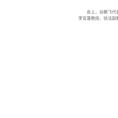
会上，谷鹏飞代
李宜蓬教授、徐洁副