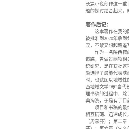
长篇小说创作这一重
题的探讨结合起来，
著作后记：
这本著作在我的
被批准到2020年
叹，不禁又想起路遥
作为一名陕西籍
追踪，曾做过两项相
统研究，是在获批这
题选择了最能代表陕
时，也试图以地域性
西地域文学”与“当
理书稿的过程中，除
典淘洗，于是有了目
项目和书稿的最
相互砥砺、迅速成长
（周燕芬）；第二章
芬）；第六章（朱文