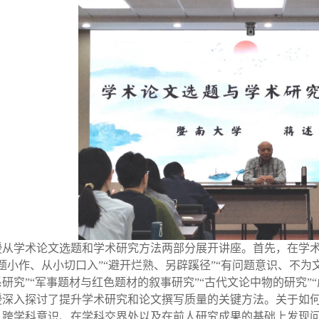
授从学术论文选题和学术研究方法两部分展开讲座。首先，在学
题小作、从小切口入”“避开烂熟、另辟蹊径”“有问题意识、不为
研究”“军事题材与红色题材的叙事研究”“古代文论中物的研究”
授深入探讨了提升学术研究和论文撰写质量的关键方法。关于如
、跨学科意识、在学科交界处以及在前人研究成果的基础上发现