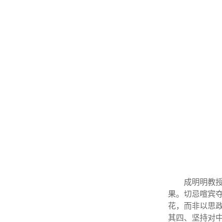
成明明教
果。切忌喧宾
花，而非以思
其四、坚持对