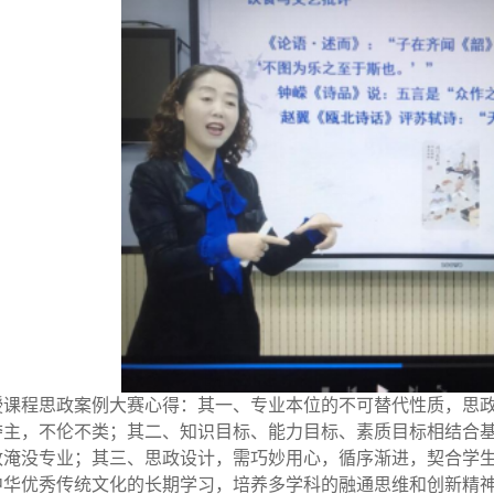
授课程思政案例大赛心得：其一、专业本位的不可替代性质，思
夺主，不伦不类；其二、知识目标、能力目标、素质目标相结合
政淹没专业；其三、思政设计，需巧妙用心，循序渐进，契合学
中华优秀传统文化的长期学习，培养多学科的融通思维和创新精