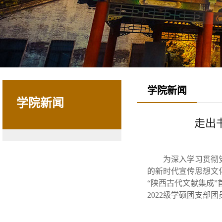
学院新闻
学院新闻
走出
为深入学习贯彻
的新时代宣传思想文
“陕西古代文献集成
2022级学硕团支部