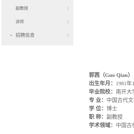
副教授
讲师
招聘信息
郭茜（Guo Qian）
出生年月：
1981年
毕业院校：
南开大学
专 业：
中国古代文
学 位：
博士
职 称：
副教授
学术领域：
中国古