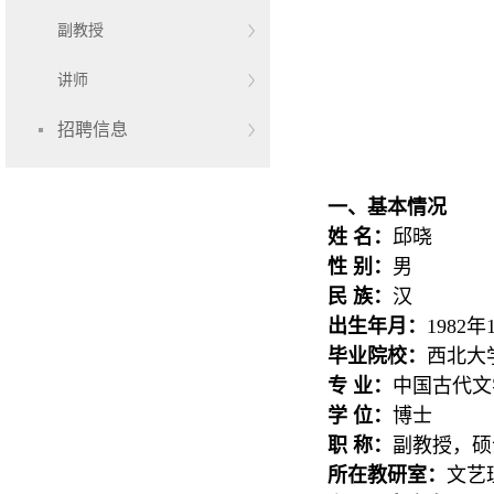
副教授
讲师
招聘信息
一、基本情况
姓 名：
邱晓
性 别：
男
民 族：
汉
出生年月：
1982年
毕业院校：
西北大学
专 业：
中国古代文
学 位：
博士
职 称：
副教授，硕
所在教研室：
文艺