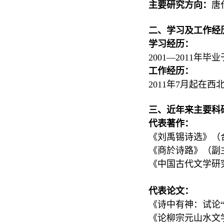
主要研究方向：
唐
二、学习及工作经
学习经历：
2001—2011
工作经历：
2011年7月起在西
三、近年来主要科
代表著作：
《刘禹锡诗选》（合
《商於诗路》（副主
《中国古代文学研
代表论文：
《诗中有神：试论“
《论柳宗元山水文学