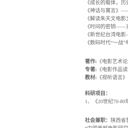
《成长的载体，历史
《神话与寓言》——“当
《解读朱天文电影文学
《时间的密钥——克
《新世纪台湾电影
《数码时代“一战”
著作:
《电影艺术论
专著:
《电影作品读
教材:
《视听语言》
科研项目：
1、《20世纪70-
社会兼职：
陕西省