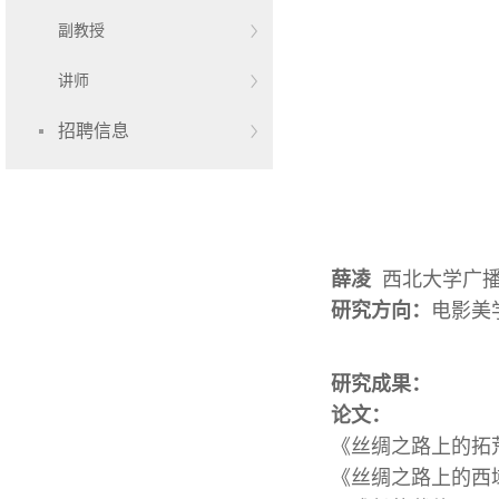
副教授
讲师
招聘信息
薛凌
西北大学广
研究方向：
电影美
研究成果：
论文：
《丝绸之路上的拓荒者
《丝绸之路上的西域