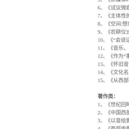
6、《试议微
7、《主体性
8、《空间/
9、《农耕仪
10、《“会
11、《音乐
12、《作为
13、《怀旧
14、《文化
15、《从西
著作类：
1、《世纪回
2、《中国西部
3、《以音绘
4、《西部电