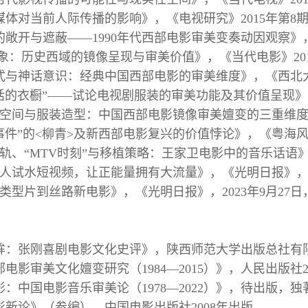
媒体对当前人际传播的影响》，《电视研究》2015年第8
的敞开与遮蔽——1990年代西部电影审美变奏动因观察》
想象：历史西域的镜像呈现与审美价值》，《当代电影》20
式与神话意识：经典中国西部电影的审美维度》，《西北大
说话的衣橱”——试论电视剧服装的审美功能及其价值呈现》
、空间与服装造型：中国西部电影镜像审美嬗变的三重维度》
“事件”的<柳青>及新西部电影复兴的价值悖论》，《粤海风》
音轨、“MTV时刻”与移植策略：王家卫电影中的音乐话语》
名人试水短视频，让正能量拥有大流量》，《光明日报》，20
部类型片到丝路新电影》，《光明日报》，2023年9月27
眸：张刚喜剧电影文化史评》，陕西师范大学出版总社有限
电影审美文化嬗变研究（1984—2015）》，人民出版社2
影：中国电影音乐审美论（1978—2022）》，待出版，独
影新论》（参编），中国电影出版社2008年出版。