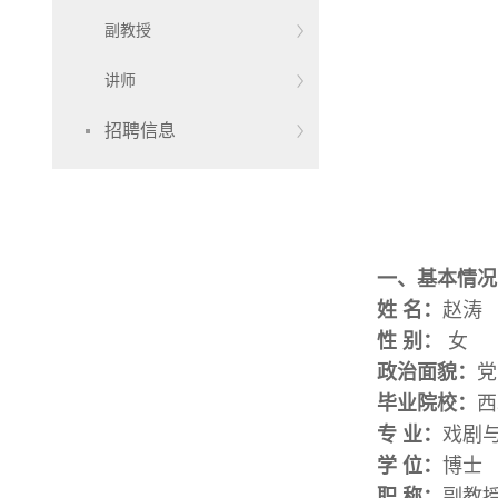
副教授
讲师
招聘信息
一、基本情况
姓 名：
赵涛
性 别：
女
政治面貌：
党
毕业院校：
西
专 业：
戏剧
学 位：
博士
职 称：
副教授